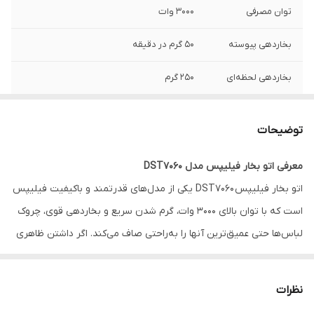
توان مصرفی
3000 وات
بخاردهی پیوسته
50 گرم در دقیقه
بخاردهی لحظه‌ای
250 گرم
جنس کفی
SteamGlide (استیم گلاید)
توضیحات
برند دستگاه
فیلیپس
معرفی اتو بخار فیلیپس مدل DST7060
شناسه کالا
2800014885727
اتو بخار فیلیپس DST7060 یکی از مدل‌های قدرتمند و باکیفیت فیلیپس
ظرفیت مخزن آب
300 میلی لیتر
است که با توان بالای ۳۰۰۰ وات، گرم شدن سریع و بخاردهی قوی، چروک‌
لباس‌ها حتی عمیق‌ترین آنها را به‌راحتی صاف می‌کند. اگر داشتن ظاهری
سیستم ضد چکه
دارد
آراسته و لباس‌هایی مرتب برایتان اهمیت دارد، این اتو می‌تواند تنها در
سیستم رسوب
Quick Calc Release
چند دقیقه بهترین نتیجه را ارائه دهد.
نظرات
زدایی