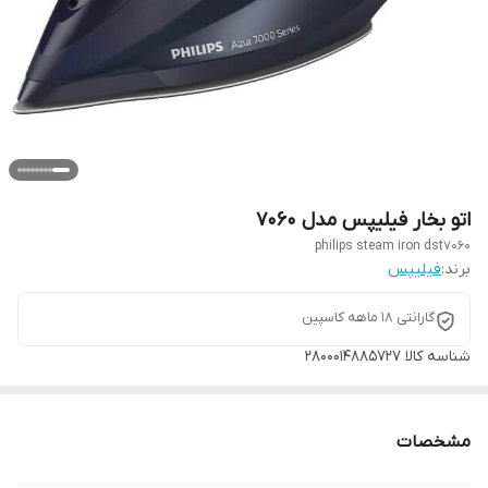
اتو بخار فیلیپس مدل 7060
philips steam iron dst7060
برند:
فیلیپس
گارانتی 18 ماهه کاسپین
شناسه کالا
2800014885727
مشخصات