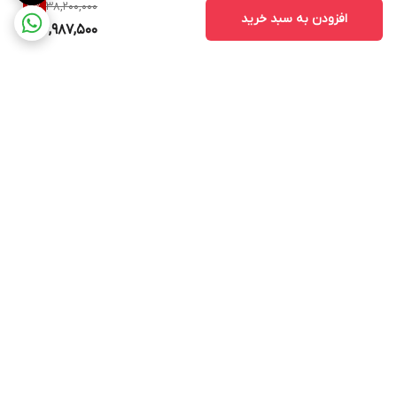
38,200,000
3
%
افزودن به سبد خرید
36,987,500
برگشت به بالا
ارسال ویژه
پشتیبانی ۲۴ ساعته