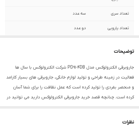
تعداد سری
سه عدد
تعداد پارویی
دو عدد
محدوده طول کابل
5 تا 10 متر
برق
توضیحات
محدوده میزان صدا
65-70 دسی بل
جاروبرقی الکترولوکس مدل PD91-4DB شرکت الکترولوکس با سال ها
فعالیت در زمینه طراحی و تولید لوازم خانگی، جاروبرقی های بسیار کارامد
نوع فیلتر خروجی
HEPA 13
و منحصر بفردی را تولید کرده است که عمل نظافت را برای شما آسان
نوع جاروبرقی
کیسه دار
کرده است. چنانچه قصد خرید جاروبرقی الکترولوکس دارید می توانید در
ادامه این مطلب ویژگی های جاروبرقی الکترولوکس مدل PD91-4DB را
امکانات جاروبرقی
لوله تلسکوپی
بخوانید. مشخصات جاروبرقی الکترولوکس مدل PD91-4DB این محصول
نظرات
عملکرد جاروبرقی
سری جمع‌آوری مو
دارای بدنه ای از جنس پلاستیک مقاوم و به رنگ مشکی تولید شده
است. توان مصرفی این دستگاه 550 وات و حداکثر قدرت مکش ان 2200
مدل طراحی
سیم جمع کن خودکار