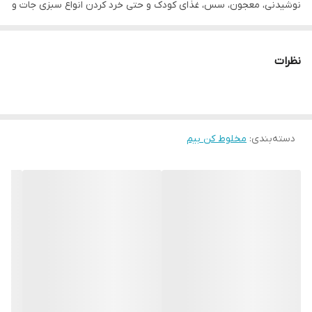
نوشیدنی، معجون، سس، غذای کودک و حتی خرد کردن انواع سبزی جات و
میوه‌ها اشاره کرد. جنس بدنه این مخلوط کن استیل ضد زنگ میباشد.
این مخلوط کن دارای پارچ شیشه ای با ظرفیت 1.5 لیتری و همچنین
نظرات
دارای آسیاب با ظرفیت 200 میلی لیتر می باشد. این دستگاه مجهز به پایه
لاستیکی برای ثبات بیشتر دستگاه می باشد .
دسته‌بندی
:
مخلوط کن بیم