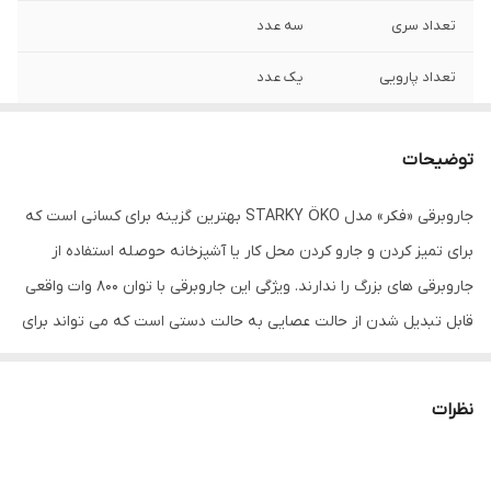
تعداد سری
سه عدد
تعداد پارویی
یک عدد
محدوده طول کابل
5 تا 10 متر
برق
توضیحات
محدوده میزان صدا
75-80 دسی بل
جاروبرقی «فکر» مدل STARKY ÖKO بهترین گزینه برای کسانی است که
برای تمیز کردن و جارو کردن محل کار یا آشپزخانه حوصله استفاده از
نوع فیلتر خروجی
HEPA 10
جاروبرقی های بزرگ را ندارند. ویژگی این جاروبرقی با توان 800 وات واقعی
نوع جاروبرقی
بدون کیسه
قابل تبدیل شدن از حالت عصایی به حالت دستی است که می تواند برای
تمیز کردن محل های کوچک مثل آشپزخانه، کارگاه یا اتاق های کوچک و
گرید انرژی
A
انباری از آن استفاده کرد. کلید روشن، خاموش و افزایش و کاهش قدرت
نظرات
دستگاه نمایش
معمولی
موتور روی دسته قراردارد که در حالت دستی جارو به خوبی در دست جای
وضعیت
می گیرد و کار خود را انجام می دهد. در حالت عصایی جاروبرقی فکر مدل
شعاع عملکرد
تا 10 متر