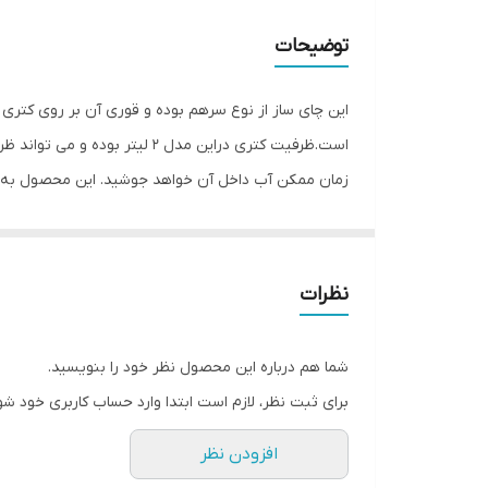
ط
محدوده ظرفیت کتری
توضیحات
و
امکانات نگهداری نوشیدنی
شن
این چای ساز از نوع سرهم بوده و قوری آن بر روی کتر
سا
شامل ظروف
ت
زمان ممکن آب داخل آن خواهد جوشید. این محصول به 
سیستم ایمنی
خاموش خواهد شد. این چای ساز قابلیت گرم نگهدارنده دا
امکانات
شده است که با روشن کردن آن چایساز به صورت خودکار چ
محفظه
نظرات
ابعاد
شما هم درباره این محصول نظر خود را بنویسید.
جنس قوری
برای ثبت نظر، لازم است ابتدا وارد حساب کاربری خود شو
جنس بدنه‌ کتری
افزودن نظر