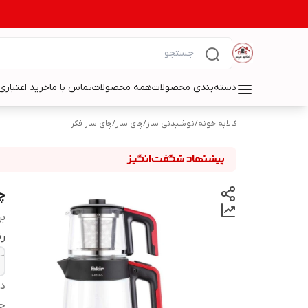
دسته‌بندی محصولات
همه محصولات
تماس با ما
خرید اعتباری 
کالابه خونه
/
نوشیدنی ساز
/
چای ساز
/
چای ساز فکر
چا
بر
ر
دس
ج