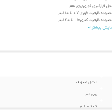
ل قرارگیری قوری
:
روی هم
حدوده ظرفیت قوری
:
0.7 تا 1.0 لیتر
حدوده ظرفیت کتری
:
1.5 تا 2.0 لیتر
کانات نگهداری نوشیدنی
:
گرم نگهدار
مایش بیشتر
امل ظروف
:
قوری چای خوری
یستم ایمنی
:
سیستم خاموشی خودکار
کانات
:
چرخش 360 درجه
حفظه
:
محل مخصوص برای نگهداری کابل
عاد
:
20x20x55 سانتی‌متر
نس قوری
:
شیشه
س بدنه‌ کتری
:
پیرکس
استیل ضدزنگ
حوه شست‌وشو
:
فیلتر تفاله گیر چای
کانات ظاهری
:
پایه ضد لغزش
روی هم
رفیت قوری
:
یک لیتر
فیت کتری
:
دو لیتر
0.7 تا 1.0 لیتر
اکثر توان مصرفی
:
1800 وات