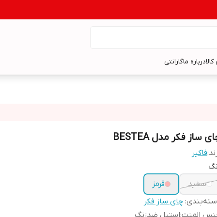
کالا
درباره ما
گارانتی
ی ساز فکر مدل BESTEA
ند:
فاکیر
نگ
سفید
قرمز
ته‌بندی
:
چای ساز فکر
نس المنت
:
استیل ضدزنگ