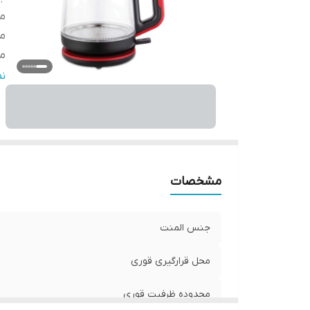
مح
م
م
ام
ن
ش
س
ام
م
اب
مشخصات
ج
جن
جنس المنت
ن
ام
محل قرارگیری قوری
ظ
ظر
محدوده ظرفیت قوری
حد