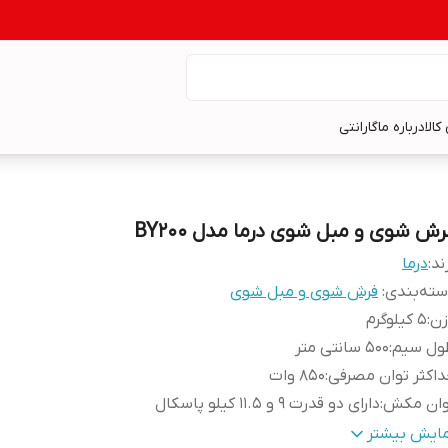
کالا
درباره ما
گارانتی
رش شوی و مبل شوی درما مدل BY200
ند:
درما
ته‌بندی
:
فرش شوی و مبل شوی
زن
:
5 کیلوگرم
ول سیم
:
500 سانتی متر
اکثر توان مصرفی
:
850 وات
وان مکش
:
دارای دو قدرت 9 و 11.5 کیلو پاسکال
رفیت مخزن آب
:
ظرفیت مخزن: مخزن آب تمیز 1.6 لیتر, مخزن آب کثیف 1.4 لیتر
مایش بیشتر