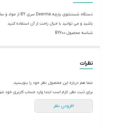
ظرفیت مخزن آب
نوع دستگاه
باشید و می توانید با خیال راحت از آن استفاده کنید
شناسه محصول: BY200
ابعاد
دسته بندی ها :
بخارشوی
,
خانه هوشمند
,
شستشو و نظاف
برچسب ها :
sofa cleaner
,
fabric clean
,
cloth clean
,
بخ
نظرات
شما هم درباره این محصول نظر خود را بنویسید.
برای ثبت نظر، لازم است ابتدا وارد حساب کاربری خود شو
افزودن نظر