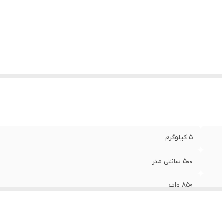
ع دستگاه
:
سرامیک شوی و فرش شوی
عاد
:
480x370x400 میلی‌متر
5 کیلوگرم
500 سانتی متر
850 وات
دارای دو قدرت 9 و 11.5 کیلو پاسکال