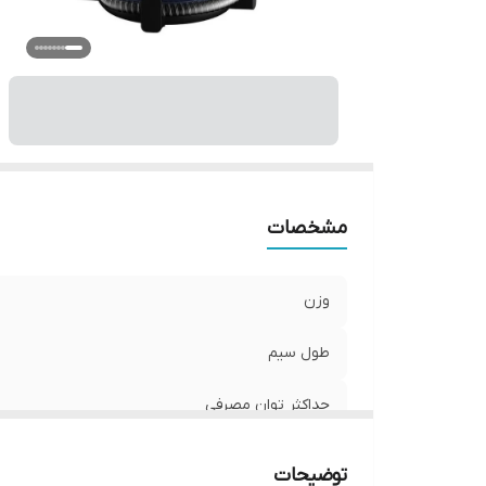
نو
اب
مشخصات
وزن
طول سیم
حداکثر توان مصرفی
توان مکش
توضیحات