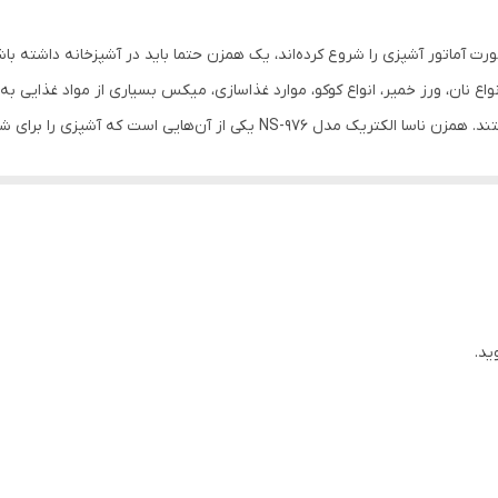
خمیر برای نان، کیک و بستنی، هم زدن تخم مرغ، هم زدن آرد و کرده
ت آماتور آشپزی را شروع کرده‌اند، یک همزن حتما باید در آشپزخانه داشته باشن
واع نان، ورز خمیر، انواع کوکو، موارد غذاسازی، میکس بسیاری از مواد غذایی به
تنظیم سرعت
وسایل داشته باشد. همزن‌ها دارای نوع‌های متفاوتی هستند. همزن ناسا الکتریک مدل
کاسه
پایه و کاسه است و می‌تواند برای شما کار را بسیار راحت
آلومینیوم
لیتر است و شما می‌توانید مواد غذایی زیادی
7
1400
ید.
میله همزن، میله ‌های خمیرزن ، لیسک مخصوص همزدن تخم مرغ
5 گرم
370x270x440 سانتی‌متر