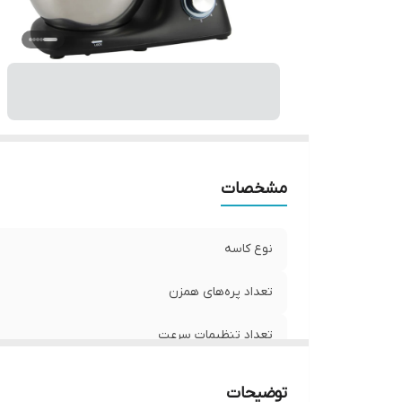
ت
قا
ام
ج
ظ
حد
سا
مشخصات
م
و
نوع کاسه
اب
ج
تعداد پره‌های همزن
تعداد تنظیمات سرعت
تعداد سری
توضیحات