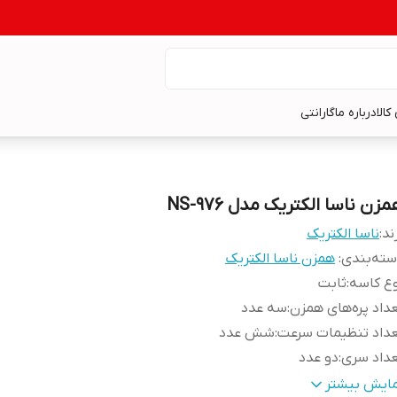
کالا
درباره ما
گارانتی
زن ناسا الکتریک مدل NS-976
ند:
ناسا الکتریک
ته‌بندی
:
همزن ناسا الکتریک
ع کاسه
:
ثابت
داد پره‌های همزن
:
سه عدد
داد تنظیمات سرعت
:
شش عدد
داد سری
:
دو عدد
یر
دارای تنظیم 5 سرعته دارای پایه ضدلغزش دارای بدنهای از 
مایش بیشتر