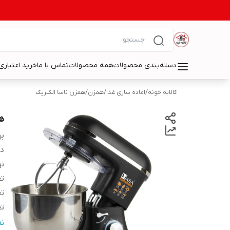
دسته‌بندی محصولات
همه محصولات
تماس با ما
خرید اعتباری 
کالابه خونه
/
اماده سازی غذا
/
همزن
/
همزن ناسا الکتریک
هم
بر
دس
نو
تع
تع
تع
سا
ن