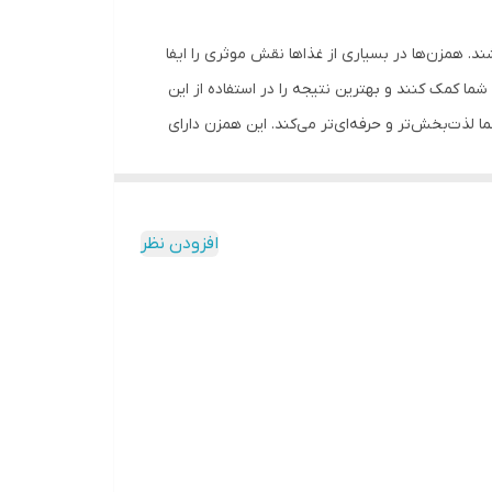
دارای تنظیم 5 سرعته دارای پایه ضدلغزش دارای بدنهای از جنس پلاستیک فشرده ABS هم زدن و مخلوط کردن انواع
، هم زدن خامه
د. همزن‌ها در بسیاری از غذاها نقش موثری را ایفا
 شما کمک کنند و بهترین نتیجه را در استفاده از این
 NS-976 یکی از آن‌هایی است که آشپزی را برای شما لذت‌بخش‌تر و حرفه‌ای‌تر می‌کند. این همزن دارای
‌تر و در زمان صرفه‌جویی داشته باشد. این همزن دارای 3 نوع سری آلومینیومی است و می‌تواند گستره کاری خود را به‌خاطر همین
سری‌ها گسترده‌تر کند. همزن ناسا الکتریک مدل NS-976 دارای تنظیم 6 سرعته بوده و می‌توانید بسته به نیازتان سرعت و قدرت را زیاد و کم کنید. کاسه این همزن دارای گنجایشی بالا معادل 7
 را حتی برای مهمانی‌های خود آماده کنید. یکی از ویژگی‌های همزن NS-976 وجود پایه‌های ضدلغزش است که هم امنیت و هم بازبودن دست شما را
افزودن نظر