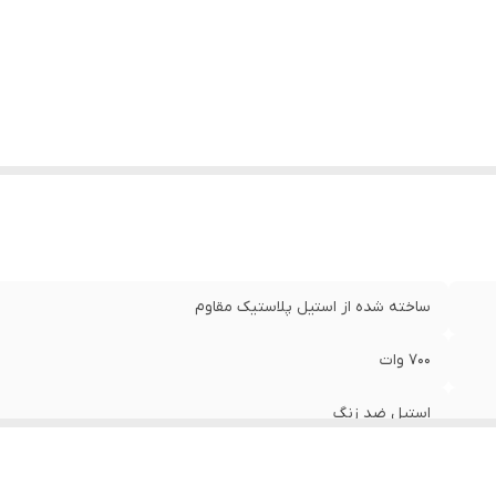
اسه کالا
:
25228000016034
یر اقلام همراه محصول
:
لیوان،ظرف خردکن،پره همزن،مخزن استیل آس
ساخته شده از استیل پلاستیک مقاوم
700 وات
استیل ضد زنگ
دو پره