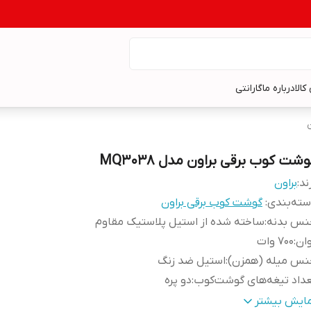
کالا
درباره ما
گارانتی
شت کوب برقی براون مدل MQ3038
ند:
براون
ته‌بندی
:
گوشت کوب برقی براون
نس بدنه
:
ساخته شده از استیل پلاستیک مقاوم
ان
:
700 وات
نس میله (همزن)
:
استیل ضد زنگ
داد تیغه‌های گوشت‌کوب
:
دو پره
نس ظرف خردکن
:
پلاستیک
مایش بیشتر