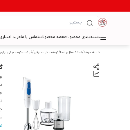
دسته‌بندی محصولات
همه محصولات
تماس با ما
خرید اعتباری 
کالابه خونه
/
اماده سازی غذا
/
گوشت کوب برقی
/
گوشت کوب برقی براون
گو
بر
دس
ج
تو
ج
تع
ج
ن