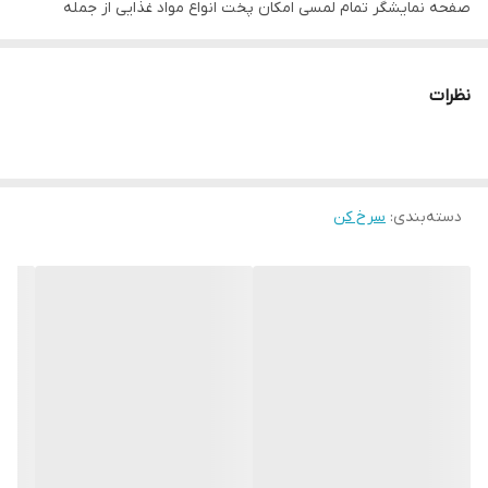
صفحه نمایشگر تمام لمسی امکان پخت انواع مواد غذایی از جمله
گوشت ، مرغ و سبزیجات و با توجه به مشخصاتی که دارد امکان پخت
انواع پیتزا و کیک و ...و همچنین یخ‌زدایی مواد منجمد و خشک کردن
نظرات
انواع میوه و سبزیجات را فراهم کرده است این محصول در ۲ رنگ استیل
دودی و استیل روشن به بازار عرضه شده است
دسته‌بندی
:
سرخ کن