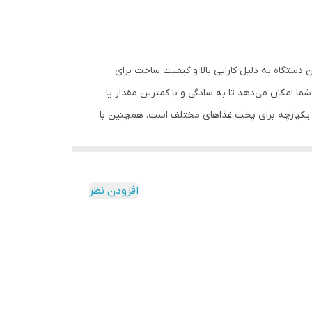
جود است. این دستگاه به دلیل کارایی بالا و کیفیت ساخت برای
شرفته سرخ کردن بدون روغن، به شما امکان می‌دهد تا به سادگی و با کمترین مقدار یا
یی خوشمزه و سالم بپزید. این دستگاه با داشتن قابلیت‌های همچون فناوری Cyclonic Air، دارای توان یکپارچه برای پخت غذاهای مختلف است. همچنین با
ی خود را با دقت بیشتری بپزید. این ویژگی‌ها باعث می‌شود که سرخ
شپزخانه هر خانواده باشد. سرخ کن بدون روغن نینجا مدل AF400EU یکی از بهترین انتخاب‌ها برای طراحی یک رژیم غذایی سالم و خوشمزه
به شما کمک می‌کند تا میزان کلری مصرفی در غذاهای خود
افزودن نظر
 مصرفی در غذاهای خود را به حداقل برسانید. این امر
منجر به کاهش میزان کلری و چربی در بدن شما می‌شود که باعث افزایش سلامتی و کاهش خطر ابتلا به بیماری‌های قلبی و عروقی می‌شود. سرخ کن بدون روغن نینجا مدل AF400EU اخیرا
ی را برای کاربران خود ایجاد کند. یکی از نقاط قوت این
تحسین کرده‌اند. مصرف‌کنندگان از تجربه مثبتی از سرخ
ها، از جمله سیب‌زمینی سرخ‌شده‌ و مرغ سرخ شده، بسیار راضی