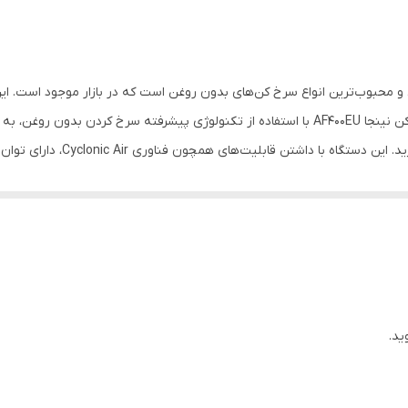
2470 وات
7 برنامه پخت
نینجا مدل AF400EU یکی از بهترین و محبوب‌ترین انواع سرخ کن‌های بدون روغن است که در بازار مو
مصرف‌کنندگان بسیار مورد توجه قرار گرفته است. سرخ کن نینجا AF400EU با استفاده از تکنولوژی پی
حتی بدون استفاده از روغن، غذاها
Aut، به شما این امکان را می‌دهد تا با یک دکمه، برنامه‌های پخت مختلف را اجرا کنید و غذاها
کن نینجا AF400EU یکی از بهترین گزینه‌ها برای آ
 غذاهای خوشمزه و سالم را بدون استفاده از روغن یا چربی سرخ کنید. این امر 
تفاده از سرخ کن بدون روغن نینجا به شما کمک می‌کند تا میزان چربی و روغن
ین دستگاه با ویژگی‌های منحصر به فرد و کارایی بالا، توانسته است تجربه جدید
ید.
یکنواخت است. همچنین، اکثر مصرف‌کنندگان از طراحی زیبا و جذاب این دستگاه 
AF400EU گزارش داده‌اند. بسیاری از کاربران از امکانات گسترده این دستگاه برای پخت انواع غذا