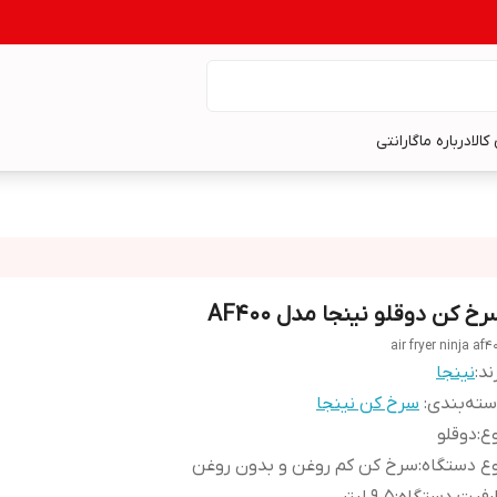
کالا
درباره ما
گارانتی
خ کن دوقلو نینجا مدل AF400
air fryer ninja af4
ند:
نینجا
ته‌بندی
:
سرخ کن نینجا
ع
:
دوقلو
ع دستگاه
:
سرخ کن کم‌ روغن و بدون روغن