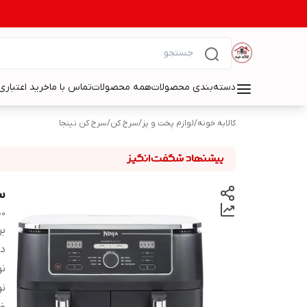
دسته‌بندی محصولات
همه محصولات
تماس با ما
خرید اعتباری 
کالابه خونه
/
لوازم پخت و پز
/
سرخ کن
/
سرخ کن نینجا
سر
00
بر
دس
نو
نو