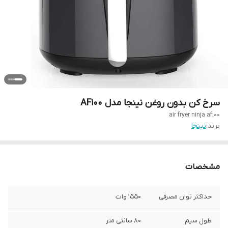
سرخ کن بدون روغن نینجا مدل AF100
air fryer ninja af100
برند:
نینجا
مشخصات
حداکثر توان مصرفی
1550 وات
طول سیم
80 سانتی متر