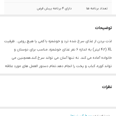
تعداد برنامه ها
دارای 4 برنامه پیش فرض
ظرفیت سبد سرخ
3.8 لیتر
کن
توضیحات
برنامه ها
(Air Fry, Roast, Reheat, Dehydrate)
لذت بردن از غذای سرخ شده ترد و خوشمزه با کمی یا هیچ روغن . ظرفیت
XL (4،2 لیتر) به اندازه 6 نفر غذای خوشمزه، مناسب برای دوستان و
خانواده آماده می کند. نه تنها آسان می تواند سرخ کند،همچنین می
تواند کوره، کباب و پخت را انجام دهد.تمام دستور العمل های مورد علاقه
خود را درزمان کوتاه انجام دهید! شبکه نچسب قابل جابجایی باعث تمیز
کردن فوق العاده آسان می شود.
نظرات
دسته‌بندی
:
سرخ کن نینجا