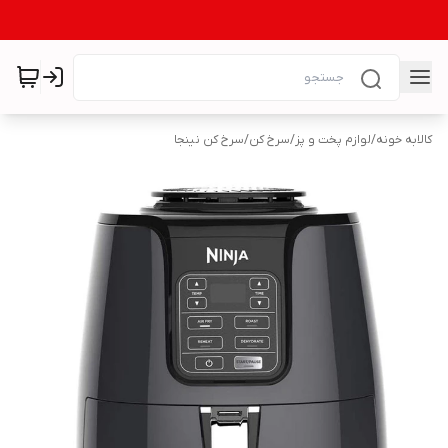
کالابه خونه
/
لوازم پخت و پز
/
سرخ کن
/
سرخ کن نینجا