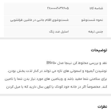
شناسه کالا
2800002036605
نحوه شست‌وشو
شست‌وشوی اقلام جانبی در ماشین ظرفشویی
جنس تیغه
استیل ضد زنگ
جنس پارچ
پلاستیک
توضیحات
محدوده ظرفیت
2.0 تا 2.5 لیتر
پارچ
نقد و بررسی مخلوط کن نینجا مدل BN750
نوشیدن آبمیوه و اسموتی های تازه می تواند در کنار لذت بخش بودن،
تعداد تنظیمات
سه سرعته
سرعت
برای سلامتی شما مفید باشد و، ویتامین های مورد نیاز بدن شما را تامین
کند. مخصوصاً اگر در خانه خود کودک یا کهن سال دارید که با میل کردن
نوع عملکرد
عملکرد لحظه‌ای (Pulse)
میوه ها مشکل دارند، گرفتن آب میوه یا مخلوط کردن چند تا میوه می
ابعاد
22x17x44 سانتی‌متر
تواند بهترین انتخاب برای شما باشد. اگر شما هم می خواهید که هر روز
نظرات
آبمیوه های طبیعی را در خانه خود میل کنید، پیشنهاد ما به شما استفاده