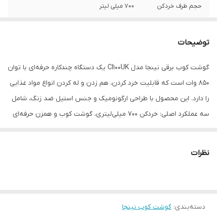
حجم ظرف خردکن
700 میلی لیتر
تعداد تنظیمات
5 سرعته
سرعت
توضیحات
جنس تیغه ها
استیل ضد زنگ
گوشت کوب برقی نینجا مدل CI100UK یک دستگاه چندکاره حرفه‌ای با توان
850 وات است که قابلیت خرد کردن، هم زدن و له کردن انواع مواد غذایی
قابلیت‌ها
تنظیم سرعت
را دارد. این محصول با طراحی ارگونومیک و جنس استیل ضد زنگ، شامل
نوع عملکرد
عملکرد توربو (Turbo)
سه عملکرد اصلی: خردکن 700 میلی‌لیتری، گوشت کوب و همزن حرفه‌ای
با 5 سرعت مختلف است. ویژگی‌هایی مانند پایه ضد لغزش، عملکرد یخ
امکانات
قابلیت شست‌وشوی لوازم جانبی در ماشین
شست‌وشوی لوازم
ظرفشویی
خردکن و تکنولوژی Anti Splash آن را به گزینه‌ای مناسب برای
جانبی در ماشین
نظرات
آشپزخانه‌های مدرن تبدیل کرده است. قطعات این دستگاه به‌جز بخش
ظرفشویی
اصلی، قابل شستشو در ماشین ظرفشویی هستند و با طراحی شیک و
تعداد تیغه‌های
چهار پره
جمع‌وجور، فضای کمی اشغال می‌کند.
گوشت‌کوب
دسته‌بندی
:
گوشت کوب نینجا