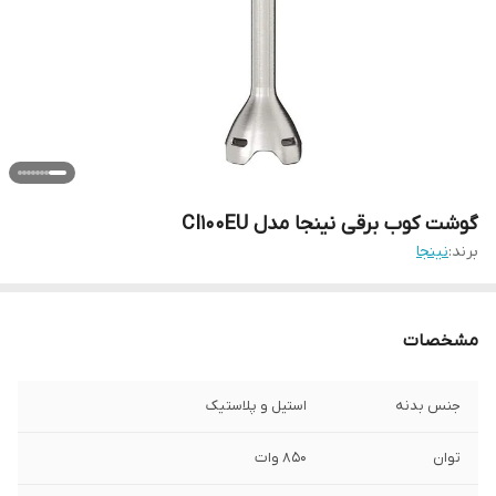
گوشت کوب برقی نینجا مدل CI100EU
برند:
نینجا
مشخصات
جنس بدنه
استیل و پلاستیک
توان
850 وات