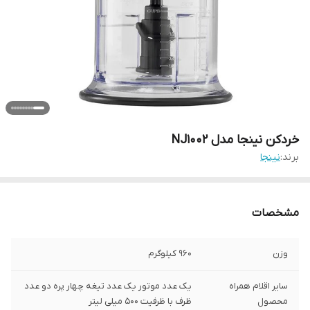
خردکن نینجا مدل NJ1002
برند:
نینجا
مشخصات
وزن
960 کیلوگرم
سایر اقلام همراه
یک عدد موتور یک عدد تیغه چهار پره دو عدد
محصول
ظرف با ظرفیت 500 میلی لیتر