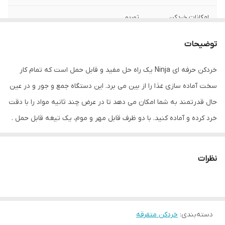
امکانات خردکن
توربو
نحوه عملکرد
دکمه فشاری
توضیحات
تعداد تیغه
چهار عدد
خردکن حرفه ای Ninja یک راه حل مفید و قابل حمل است که تمام کار
سخت آماده سازی غذا را از بین می برد. این دستگاه جمع و جور و در عین
جنس ظرف
پلاستیک
حال قدرتمند به شما امکان می دهد تا در عرض چند ثانیه مواد را با دقت
جنس تیغه
استیل ضد زنگ
خرد کرده و آماده کنید. با دو ظرف قابل مهر و موم، یک تیغه قابل حمل .
چه خرد کردن، آسیاب کردن یا مخلوط کردن، تنها کاری که باید انجام
ظرفیت ظرف خردکن
500 میلی لیتر لیتر
دهید این است که تیغه را در ظرف قرار دهید، درپوش را روی آن اضافه
نظرات
تعداد تنظیمات
1 عدد
کنید و دکمه را بزنید. این واقعا به همین سادگی است. ما همچنین تمیز
سرعت
کردن را آسان‌تر از همیشه کرده‌ایم، و اطمینان حاصل می‌کنیم که تمام
پهنا
14 سانتی‌متر
قطعات قابل جابجایی قابل شستشو در ماشین ظرف‌شویی هستند.
دسته‌بندی
:
خردکن متفرقه
توان
200 وات