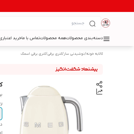
دسته‌بندی محصولات
همه محصولات
تماس با ما
خرید اعتباری 
کالابه خونه
/
نوشیدنی ساز
/
کتری برقی
/
کتری برقی اسمگ
کت
بر
ر
دس
ام