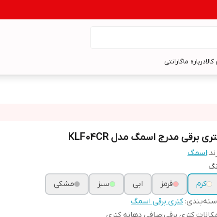
کالا
درباره ما
گارانتی
ری برقی مدرج اسمگ مدل KLF04CR
ند:
اسمگ
نگ
کرم
قرمز
ابی
سبز
مشکی
ته‌بندی
:
کتری برقی اسمگ
کانات کتری برقی
:
صافی دهانه کتری