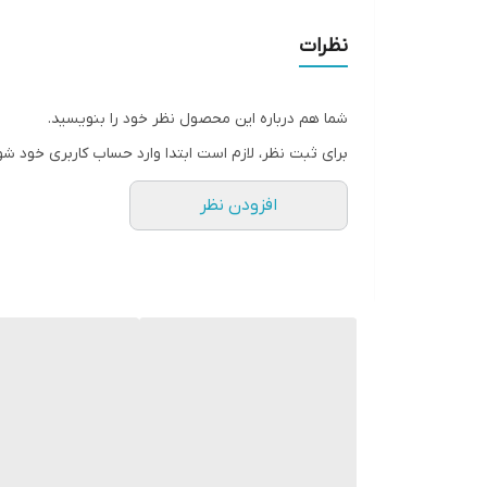
محدوده ظرفیت
نظرات
سیستم ایمنی
شما هم درباره این محصول نظر خود را بنویسید.
دستگاه نمایش وضعیت
برای ثبت نظر، لازم است ابتدا وارد حساب کاربری خود شو
سایر توضیحات
افزودن نظر
نوع در
جنس بدنه
حداکثر توان مصرفی
طول سیم
گنجایش کتری