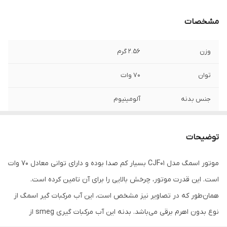
مشخصات
وزن
2.56 گرم
توان
70 وات
جنس بدنه
آلومینیوم
امکانات ظاهری
پایه ضد لغزش
توضیحات
پوشش محافظتی
درپوش ضد گرد و غبار
موتور اسمگ مدل CJF01 بسیار کم صدا بوده و دارای توانی معادل 70 وات
مخزن دستگاه
مخزن آبمیوه
است. این قدرت موتور، چرخش بالایی را برای آن تامین کرده است.
تعداد سری
یک عدد
همان‌طور که در تصاویر نیز مشخص است، این آب مرکبات گیر اسمگ از
نوع بدون اهرم برقی می‌باشد. بدنه این آب مرکبات گیری smeg از
نحوه عملکرد
دکمه فشاری