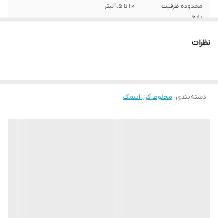
محدوده ظرفیت
1.0 تا 1.5 لیتر
پارچ
ابعاد
28.5x31.5x50.3 سانتی‌متر
نظرات
ظرفیت پارچ
1.5 لیتر
حداکثر توان مصرفی
1400
دسته‌بندی
:
مخلوط کن اسمگ
سایر اقلام همراه
برس تمیز کاری، لیسک، اهرم همزن داخل پارچ
محصول
مخلوط کن
وزن
6600 گرم
شناسه کالا
2620153170018