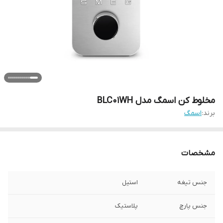
مخلوط کن اسمگ مدل BLC01WH
برند:
اسمگ
مشخصات
جنس تیغه
استیل
جنس پارچ
پلاستیک