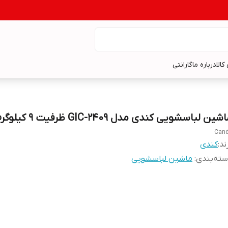
کالا
درباره ما
گارانتی
شین لباسشویی کندی مدل GIC-2409 ظرفیت 9 کیلوگرم
ند:
کندی
ته‌بندی
:
ماشین لباسشویی