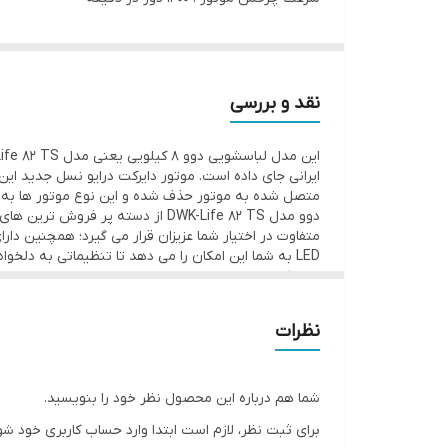
لوله ورودی آب سرد و گرم : بله
صفحه نمایش : بله
توضیحات صفحه نمایش ; LED
نقد و بررسی
طبقه بندی رنگی : ساده
گنجایش و ابعاد:
ظرفیت دیگ : 9 کیلوگرم
متصل شده به موتور حذف شده و این نوع موتور ها به
دوو مدل DWK-Life 82 TS از دسته 
ابعاد : 600x520x850 میلی‌متر
پهنا : 600 میلی‌متر
این تکنولوژی در مرحله اول شستشو با استفاده از بخا
عمق : 520 میلی‌متر
تر، چروک های عمیق از بین برود و لباس ها ضد عفونی 
البسه ( Emerald Drum ) به کار بر
ارتفاع : 850 میلی‌متر
نظرات
دیدگی البسه خواهد شد.
زاویه باز شدن در : 180 درجه
جهت بازشدن در : به سمت چپ
شما هم درباره این محصول نظر خود را بنویسید.
مصرف انرژی:
برای ثبت نظر، لازم است ابتدا وارد حساب کاربری خود شو
رتبه انرژی : +++A