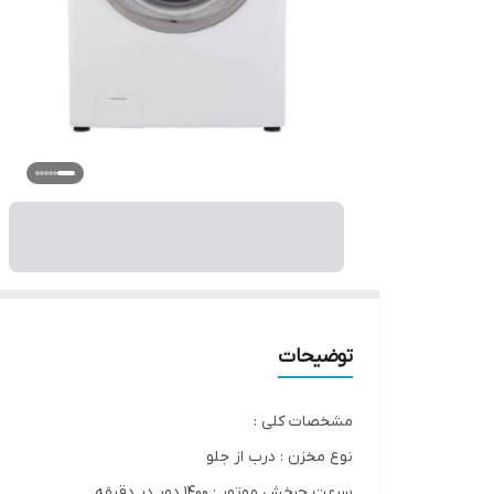
توضیحات
مشخصات کلی :
نوع مخزن : درب از جلو
سرعت چرخش موتور : 1400 دور در دقیقه