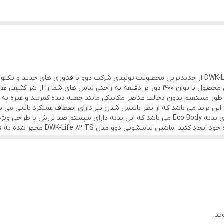
این مدل لباسشویی دوو ۸ کیلویی یعنی مدل DWK-Life 82 TS از جدیدترین محصولات تولیدی شرکت دوو با فن
ایرانی جای داده است. موتور دایرکت درایو نسل جدید این محصول با توان ۱۴۰۰ دور بر دقیقه به راح
 طور مستقیم بدون دخالت عناصر مکانیکی مانند جعبه دنده کمربند و غیره
پر فروش ترین های این برند می باشد که از نظر بالانس شدن نیز دارای انعطاف عملکرد بالا
متفاوت در اختیار شما عزیزان قرار می گیرد؛ همچنین دارای بدنه Eco Body می باشد که این بدنه دار
ر و آب لباس ها را کاملا خیس می کند سپس در مراحل آخر شستشو بخار بیشتری
شوند. این امر به دنبال خود کمتر شدن زمان شستشو را دارد. همچنین در ای
ده شده که این طراحی منحصر به فرد با نام دیگ زمرد موجب افزایش تماس مواد شوینده
ید.