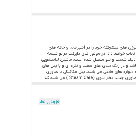
اوری های جدید و تکنولوژی های پیشرفته خود را در آشپزخانه و خانه های
تی لباس های شما را از شر کثیفی ها نجات خواهد داد. در موتور های دایرکت درایو تسمه
 به دیگ شست و شو متصل شده است. ماشین لباسشویی
یی می باشد و در رنگ بندی های سفید و نقره ای و با پنل های
ای سیستم ضد لرزش با طراحی ویژه دیواره های جانبی می باشد. پنل مکانیکی با فناوری
LED به شما این امکان را می دهد تا تنظیماتی به دلخواه خود ایجاد کنید. ماشین لباسشویی دوو مدل DWK-Life 82 TS مجهز شده به فناوری جدید بخار شوی (Steam Care ) می باشد که
 داخل دیگ وارد می شود که باعث می شود لباس ها نرم
ن محصول درام نسل جدید جهت جلوگیری از صدمه دیدگی
 با لباس ها شده که باعث افزایش کیفیت شستشو و مانع صدمه
افزودن نظر