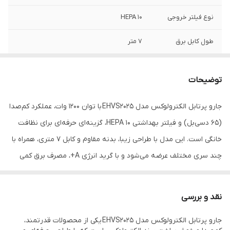
نوع فیلتر خروجی
HEPA 10
طول کابل برق
۷ متر
توضیحات
جارو پرتابل الکترولوکس مدل EHVS2025 با توان 1200 وات، عملکرد کم‌صدا
(65 دسی‌بل) و فیلتر بهداشتی HEPA 10، گزینه‌ای حرفه‌ای برای نظافت
خانگی است. این مدل با طراحی زیبا، بدنه مقاوم و کابل ۷ متری، همراه با
چند سری مختلف عرضه می‌شود و با گرید انرژی A+، مصرف برق کمی
دارد. مناسب برای نظافت سطوح مختلف با کارایی بالا.
جارو پرتابل الکترولوکس مدل EHVS2025 یکی از محصولات قدرتمند،
نقد و بررسی
کم‌صدا و خوش‌ساخت برند الکترولوکس است که با طراحی حرفه‌ای و
جارو پرتابل الکترولوکس مدل EHVS2025 یکی از محصولات قدرتمند،
امکانات کاربردی، نظافت را برای شما به تجربه‌ای آسان و سریع تبدیل