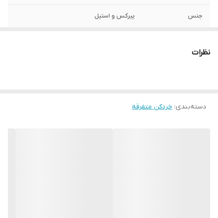
جنس
پیرکس و استیل
تعداد تیغه
6 تیغه
نظرات
توان مصرفی
500 وات
جنس تیغه
استیل ضد زنگ
دسته‌بندی
:
خردکن متفرقه