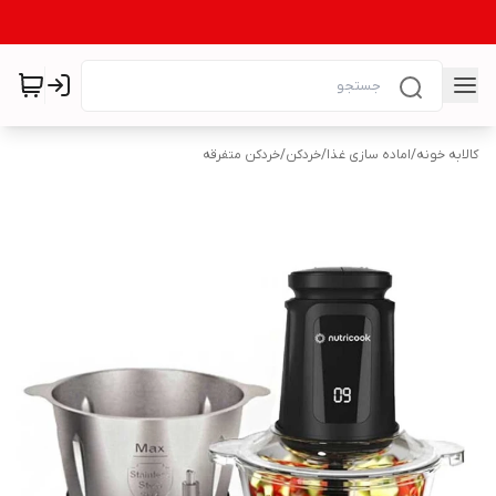
کالابه خونه
/
اماده سازی غذا
/
خردکن
/
خردکن متفرقه