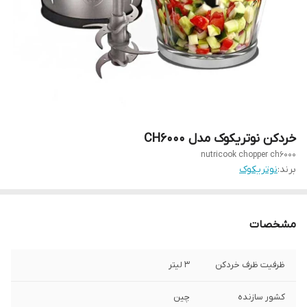
خردکن نوتریکوک مدل CH6000
nutricook chopper ch6000
برند:
نوتریکوک
مشخصات
ظرفیت ظرف خردکن
3 لیتر
کشور سازنده
چین