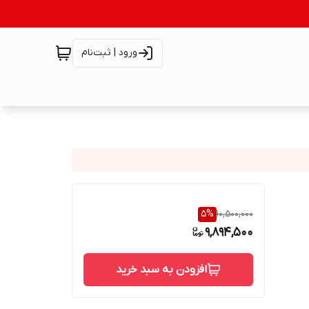
ورود | ثبت‌نام
5
%
10,500,000
9,894,500
افزودن به سبد خرید