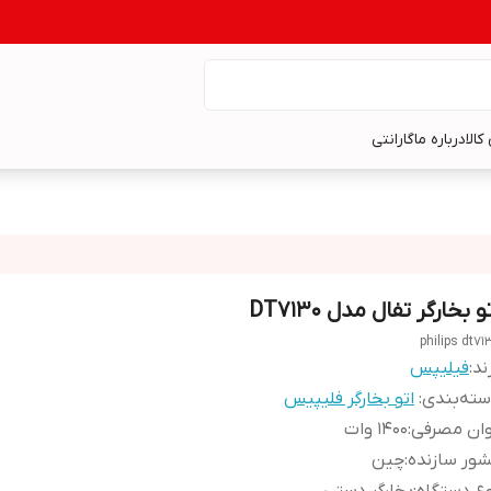
کالا
درباره ما
گارانتی
و بخارگر تفال مدل DT7130
philips dt71
ند:
فیلیپس
ته‌بندی
:
اتو بخارگر فلیپیس
وان مصرفی
:
1400 وات
ور سازنده
:
چین