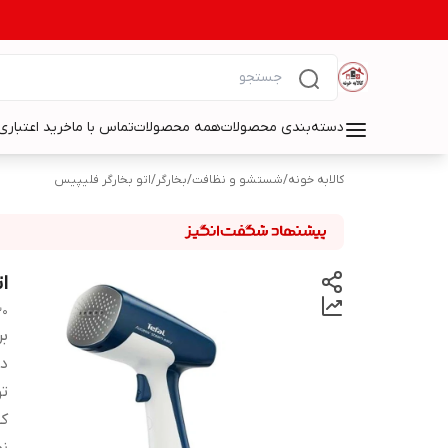
دسته‌بندی محصولات
همه محصولات
تماس با ما
خرید اعتباری 
کالابه خونه
/
شستشو و نظافت
/
بخارگر
/
اتو بخارگر فلیپیس
ات
30
بر
دس
ت
کش