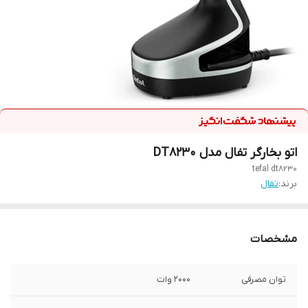
اتو بخارگر تفال مدل DT8230
tefal dt8230
برند:
تفال
مشخصات
توان مصرفی
2000 وات