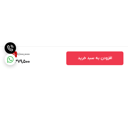
11,100,000
6
%
افزودن به سبد خرید
10,379,500
برگشت به بالا