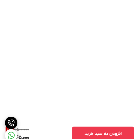
9,500,000
3
%
افزودن به سبد خرید
9,145,000