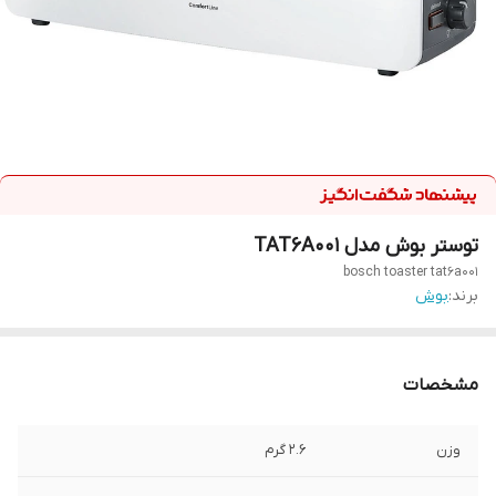
توستر بوش مدل TAT6A001
bosch toaster tat6a001
برند:
بوش
مشخصات
وزن
2.6 گرم