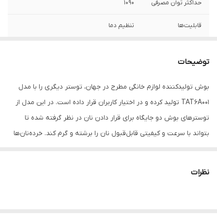
حداکثر توان مصرفی
1090
قابلیت‌ها
تنظیم دما
سیستم ایمنی
دکمه توقف عملیات
توضیحات
تعداد درگاه
2 عدد
قرارگیری نان
بوش تولیدکننده لوازم خانگی مطرح در جهان، توستر دیگری را با مدل
TAT6A001 تولید کرده و در اختیار کاربران قرار داده است. در این مدل از
امکانات نظافتی
یخ زدایی
توسترهای بوش دو جایگاه برای قرار دادن نان در نظر گرفته شده تا
ابعاد
12.6 × 18.8 × 43.1 سانتی‌متر
بتواند با سرعت و کیفیتی قابل‌قبول نان را برشته و گرم کند. خرده‌نان‌ها
در کشوی جمع‌آوری مخصوص این کار می‌ریزند که به‌راحتی از دستگاه
برند دستگاه
بوش
بیرون می‌آید تا در استفاده‌های بعدی دود و سوختگی ایجاد نشود. قابلیت
نظرات
نوع دستگاه
توستر نان
یخ‌زدایی و گرم کردن مجدد نیز در این دستگاه در نظر گرفته‌شده است. با
استفاده از قابلیت تنظیم حرارت این دستگاه می‌توانید حرارت را بر روی
میزان دلخواهتان تنظیم کرده و از سوختگی نان جلوگیری کنید. همچنین