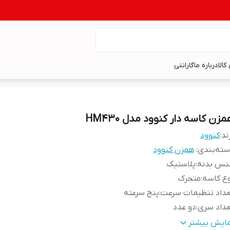
کالا
درباره ما
گارانتی
زن کاسه دار کنوود مدل HM430
ند:
کنوود
ته‌بندی
:
همزن کنوود
نس بدنه
:
پلاستیک
ع کاسه
:
متحرک
داد تنظیمات سرعت
:
پنج سرعته
داد سری
:
دو عدد
ایر توضیحات
:
دارای قفل ایمنی داخلی ظرف خودکار چرخان
مایش بیشتر