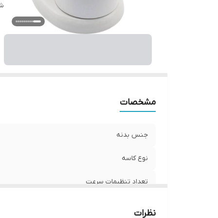
قا
شن
ط
و
اب
عم
بر
نو
ر
مشخصات
ت
کش
جنس بدنه
ظ
نوع کاسه
تعداد تنظیمات سرعت
تعداد سری
نظرات