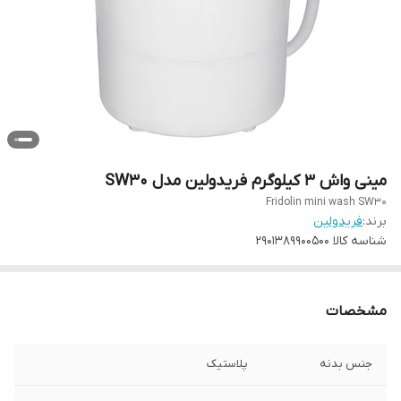
مینی‌ واش 3 کیلوگرم فریدولین مدل SW30
Fridolin mini wash SW30
برند:
فریدولین
شناسه کالا
2901389900500
مشخصات
جنس بدنه
پلاستیک