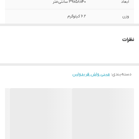
ابعاد
39x58x40 سانتی‌متر
وزن
6.2 کیلوگرم
ظرفیت دیگ
3 کیلوگرم
نظرات
سرعت چرخش
1400 دور در دقیقه
موتور
رده انرژی
A
دسته‌بندی
:
مینی واش فریدولین
نوع مخزن
درب از بالا
سایر توضیحات
ظرفیت آبکشی : 1.5 کیلوگرم زمان آبکشی : 1 تا 3
دقیقه- 1 دور بدنه سبک و قابل حمل دارای سبد
آب گیری مصرف انرژی پایین و توان شستشوی
بالا مجهز به رله حرارتی برای جلوگیری از
سوختن موتور سیستم پروانه حباب ساز
مدت زمان
12 دقیقه