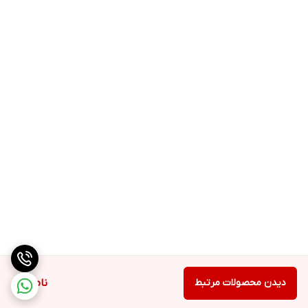
افزایش امنیت و جلوگیری از آسیب احتمالی.
شستشو براساس برنامه انتخابی
زمان شستشو و نحوه عملکرد دستگاه بسته به برنامه‌ای که انتخاب
می‌کنید، کاملاً خودکار تنظیم می‌شود و تجربه‌ای آسان و کاربرپسند را
فراهم می‌کند.
فیلتر پرزگیر
وجود
فیلتر پرزگیر (Lint Filter)
باعث می‌شود پرزها از لباس جدا شده و
داخل فیلتر جمع شوند تا کیفیت شستشو بالاتر رود و لباس‌ها تمیزتر
خارج شوند.
نتیجه‌گیری و خرید از کالابه‌خونه
در مجموع،
ماشین لباسشویی فریدولین 3.8 کیلویی مدل SWF-38A
یک
دیدن محصولات مرتبط
ناموجود
انتخاب ایده‌آل برای افرادی است که به‌دنبال یک مینی‌واش کم‌مصرف،
بادوام، بی‌صدا و مجهز به برنامه‌های شستشوی کاربردی هستند. این