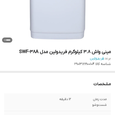
مینی‌ واش 3.8 کیلوگرم فریدولین مدل SWF-38A
برند:
فریدولین
شناسه کالا
2901389900104
مشخصات
مدت زمان
12 دقیقه
شست‌وشو