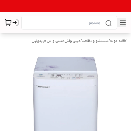
کالابه خونه
/
شستشو و نظافت
/
مینی واش
/
مینی واش فریدولین