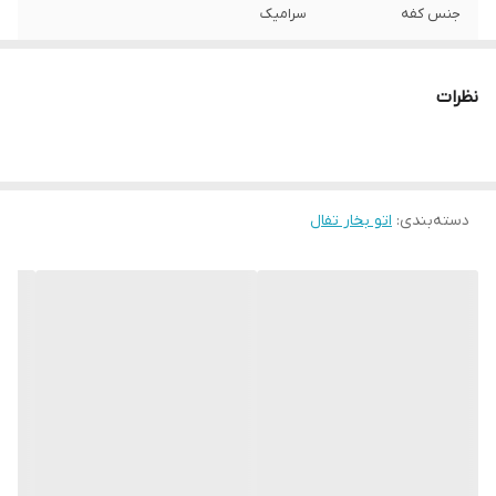
جنس کفه
سرامیک
حداکثر توان مصرفی
2400 وات
نظرات
حجم مخزن آب
300 میلی‌لیتر
بخاردهی پیوسته
40 گرم در دقیقه
دسته‌بندی
:
اتو بخار تفال
بخاردهی لحظه‌ای
130 گرم در دقیقه
امکانات
بخاردهی عمودی
سیستم ایمنی
سیستم قطع خودکار
قابلیت‌ها
تنظیم میزان بخاردهی
امکانات و قابلیت‌ها
- كف سراميكى با قابليت سرخورندگى فوق
العاده - مكانيزم خود تميزشونده - دارای
سیستم صرفه جویی در مصرف برق