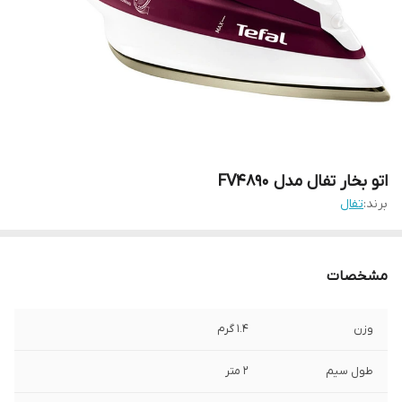
اتو بخار تفال مدل FV4890
برند:
تفال
مشخصات
وزن
1.4 گرم
طول سیم
2 متر