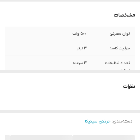
مشخصات
توان مصرفی
500 وات
ظرفیت کاسه
3 لیتر
تعداد تنظیمات
3 سرعته
سرعت
نوع کاسه
یک عدد پیرکس/ یک عدد استیل
نظرات
جنس تیغه
استیل ضد زنگ و تیتانیوم
تعداد تیغه
6 تیغه و 4 تیغه
دسته‌بندی
:
خردکن سینیکا
قابلیت شستشو اجزا
دارد
در ماشین ظرفشویی