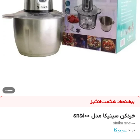
خردکن سینیکا مدل sn5100
sinika sn5100
برند:
سینیکا