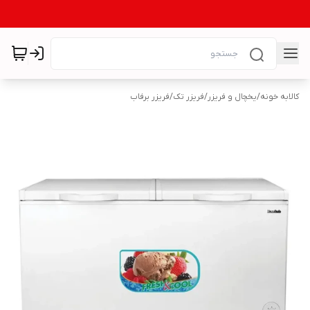
کالابه خونه
/
یخچال و فریزر
/
فریزر تک
/
فریزر برفاب