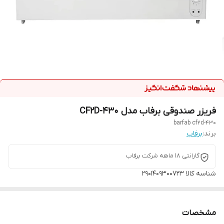
فریزر صندوقی برفاب مدل CF2D-430
barfab cf2d-430
برند:
برفاب
گارانتی 18 ماهه شرکت برفاب
شناسه کالا
2901409300723
مشخصات