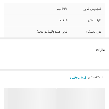
گنجایش فریزر
340 لیتر
ظرفیت کل
15 فوت
نوع دستگاه
فریزر صندوقی(دو درب)
عمق
60.5 سانتی ‌متر
نظرات
ارتفاع
84 سانتی‌متر
برند دستگاه
برفاب
دسته‌بندی
:
فریزر برفاب
پهنا
138.5 سانتی متر
قابلیت اتصال به آب
ندارد
شهری
جهت باز شدن درب
به سمت بالا