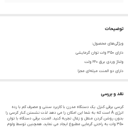
توضیحات
ویژگی‌های محصول:
دارای 350 وات توان گرمایشی
ولتاژ وردی برق 220 ولت
دارای دو المنت میله‌ای مجزا
دارای برچسب انرژی A و استاندارد ایمنی ملی
المنت هالوژنی ژاپنی با قلبیت انتقال 90% انرژی
نقد و بررسی
دارای 3 حالت گرمادهی (کم ،متوسط و زیاد)
کرسی برقی کنزل یک دستگاه مدرن با کاربرد سنتی و مصرف کم با رده
دارای کلید بین راهی ژاپنی ( کابل 2.5 متری)
انرژی A است که به شما این امکان را می دهد لذت نشستن کنار کرسی را
مجهز به ترموستات حرارتی (قطع خودکار)
بدون روشن کردن منقل و زغال تجربه کنید. المنت برقی دستگاه با توان
350 وات به راحتی گرمایی مطبوع ایجاد می نماید، همچنین توسط ولوم
روکش مخمل ضد سوختگی