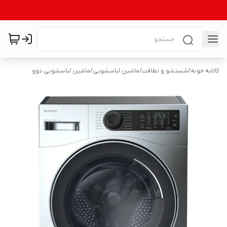
کالابه خونه
/
شستشو و نظافت
/
ماشین لباسشویی
/
ماشین لباسشویی دوو