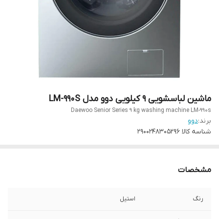
ماشین لباسشویی 9 کیلویی دوو مدل LM-990S
Daewoo Senior Series 9 kg washing machine LM-990s
برند:
دوو
شناسه کالا
2900248305296
مشخصات
رنگ
استیل