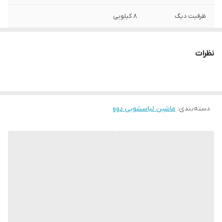
ظرفیت دیگ
8 کیلویی
نوع دستگاه
ماشین لباسشویی اتوماتیک
نظرات
بخارشوی
دارد
قابلیت اضافه کردن
ندارد
لباس حین کار
دسته‌بندی
:
ماشین لباسشویی دوو
تکنولوژی نانوسیلور
دارد
جهت بازشدن در
به سمت چپ
دور موتور
1400 دور در دقیقه
نوع موتور
دایرکت درایو
لوله ورودی آب سرد
دارد/ تک شیر