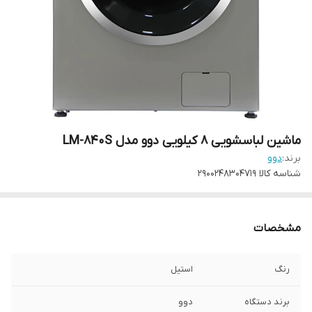
ماشین لباسشویی 8 کیلویی دوو مدل LM-840S
برند:
دوو
شناسه کالا
2900248304719
مشخصات
رنگ
استیل
برند دستگاه
دوو