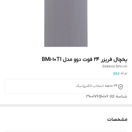
یخچال فریزر 24 فوت دوو مدل BMi-10TI
daewoo bmi-10ti
برند:
دوو
24 ماهه انتخاب الکترونیک
شناسه کالا
2900176510106
مشخصات