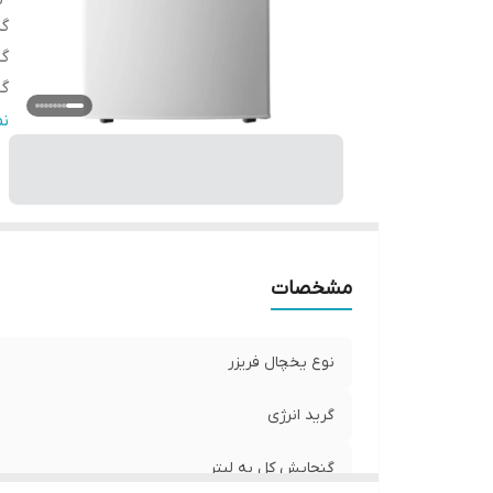
گر
گن
گ
نو
ن
سا
و
ار
عم
په
مشخصات
جه
شن
نوع یخچال فریزر
گرید انرژی
گنجایش کل به لیتر