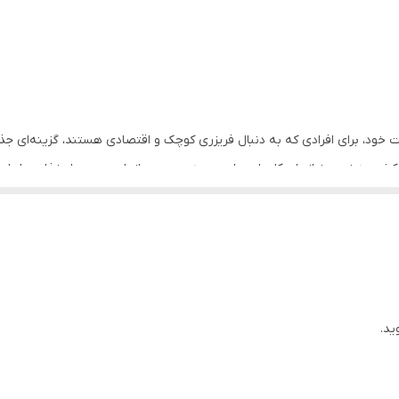
۶ فوت
ندارد
دارای پایه قابل تنظیم / مصرف انرژی بهینه
با حجم 90 لیتر و طراحی کامپکت خود، برای افرادی که به دنبال فریزری کوچک و اقتصادی هستند
۳۱ کیلوگرم
شو، به‌خوبی نیازهای کاربران برای دسته‌بندی و سازمان‌دهی مواد غذایی را پاس
۹۱ سانتی‌متر
گهداری کند، امری که برای خانواده‌های کوچک یا استفاده در محیط‌های کاری ب
۵۶ سانتی‌متر
۵۴ سانتی‌متر
راست
ید.
۲۹۰۱۳۳۴۷۰۱۱۵۲