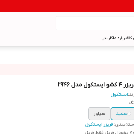
کالا
درباره ما
گارانتی
 4 کشو ایستکول مدل 2946
ند:
ایستکول
نگ
سفید
سیلور
ته‌بندی
:
فریزر ایستکول
ع یخچال فریزر
:
فقط فریزر