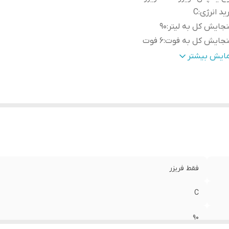
ید انرژی
:
C
جایش کل به لیتر
:
۹۰
نجایش کل به فوت
:
۶ فوت
ع مقاومت در برابر برفک
:
ندارد
مایش بیشتر
یر ویژگی‌ها
:
دارای پایه قابل تنظیم / مصرف انرژی بهینه
زن
:
۳۱ کیلوگرم
تفاع یخچال-فریزر
:
۹۱ سانتی‌متر
ق یخچال-فریزر
:
۵۶ سانتی‌متر
نای یخچال-فریزر
:
۵۴ سانتی‌متر
ت باز شدن درب فریزر
:
راست
اسه کالا
:
۲۹۰۱۳۳۴۷۰۱۱۵۲
فقط فریزر
C
۹۰