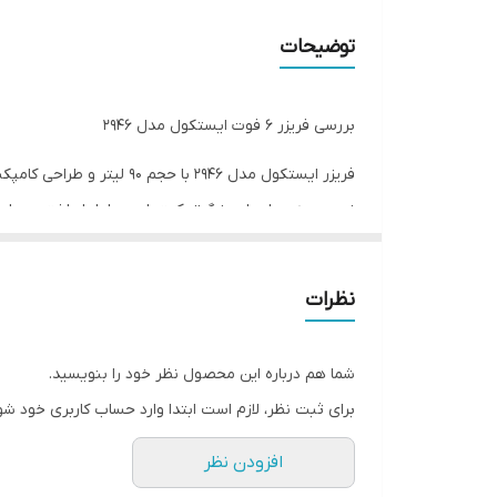
گنجایش کل به فوت
توضیحات
نوع مقاومت در برابر برفک
بررسی فریزر 6 فوت ایستکول مدل 2946
سایر ویژگی‌ها
فریزر ایستکول مدل 2946 
وزن
نسبت به مدل‌های بزرگ‌تر کمتر است، اما با داشتن چهار ک
ارتفاع یخچال-فریزر
مواد غذایی مختلف را به‌صورت مجزا و با دسترسی آسان ن
عمق یخچال-فریزر
نظرات
پهنای یخچال-فریزر
شما هم درباره این محصول نظر خود را بنویسید.
جهت باز شدن درب فریزر
برای ثبت نظر، لازم است ابتدا وارد حساب کاربری خود شو
شناسه کالا
افزودن نظر