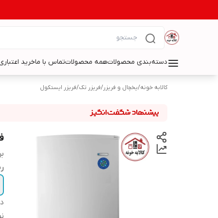
دسته‌بندی محصولات
همه محصولات
تماس با ما
خرید اعتباری 
کالابه خونه
/
یخچال و فریزر
/
فریزر تک
/
فریزر ایستکول
فریزر
بر
ر
دس
نو