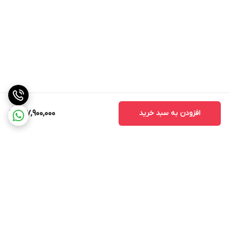
عمق
۵۶.۵ سانتی‌متر
نوع کنترل فیزیکی
لمسی / چرخشی
دستگاه
افزودن به سبد خرید
137,900,000
برگشت به بالا