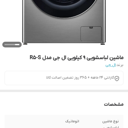
ماشین لباسشویی 9 کیلویی ال جی مدل R5-S
برند:
ال جی
گارانتی 24 ماهه + 365 روز تضمین اصالت کالا
مشخصات
نوع ماشین
اتوماتیک
لباسشویی