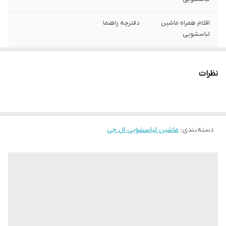
اقلام همراه ماشین
دفترچه راهنما
لباسشویی
نوع موتور
دایرکت درایو (Direct Drive)
نظرات
سرعت چرخش دیگ
۱۴۰۰ (RPM) دور در دقیقه
(درام)
میزان صدا
۷۵ دسی‌بل
دسته‌بندی
:
ماشین لباسشویی ال جی
رده مصرف انرژی
A++
رده مصرف آب
A
میزان مصرف آب
۵۸ لیتر
تعداد برنامه‌ اصلی
۱۴ عدد
شست‌وشو