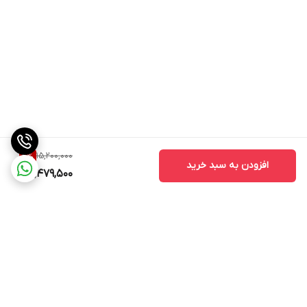
15,200,000
4
%
افزودن به سبد خرید
14,479,500