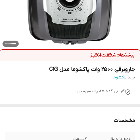
جاروبرقی 2500 وات پاکشوما مدل C1G
برند:
پاکشوما
گارانتی ۲۴ ماهه پاک سرویس
مشخصات
نوع جاروبرقی
کیسه‌دار