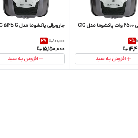
مدل C1G
جاروبرقی پاکشوما مدل PVC 5125 G
4
%
15,800,000
4
%
1
15,150,000
14,
افزودن به سبد
افزودن به سبد