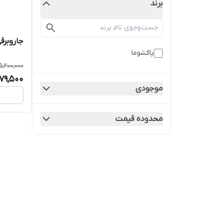
برند
جاروبرقی 2500 وات پاکشوما 
پاکشوما
5,200,000
479,500
موجودی
محدوده قیمت