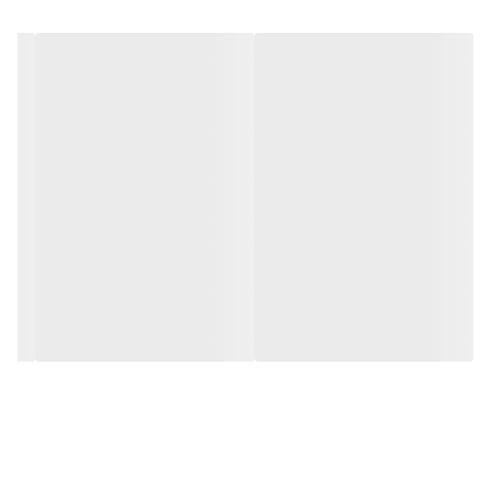
جنس دسته
باکالیت
تعداد دسته
دو عدد
سایر توضیحات
دارای واشر لاستیکی/ درزگیر
قابل شست‌و‌شو
با دست / با ماشین ظرف‌شویی