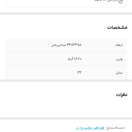
مشخصات
ابعاد
۴۴x۳۳x۸ سانتی‌متر
وزن
۱۸۷۰ گرم
سایز
۳۲
امکانات ظاهری
در
نظرات
ویژگی‌های خاص
قابلیت گریل کردن
جنس بدنه
آلومینیوم
دسته‌بندی
:
ظروف پخت و پز
جنس روکش داخلی
گرانیت