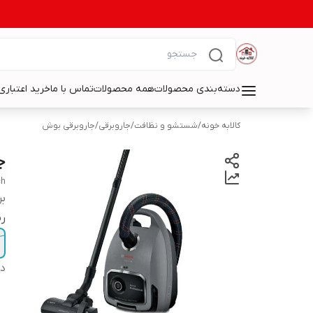
دسته‌بندی محصولات
همه محصولات
تماس با ما
خرید اعتباری 
کالابه خونه
/
شستشو و نظافت
/
جاروبرقی
/
جاروبرقی بوش
جا
ch
بر
ر
دس