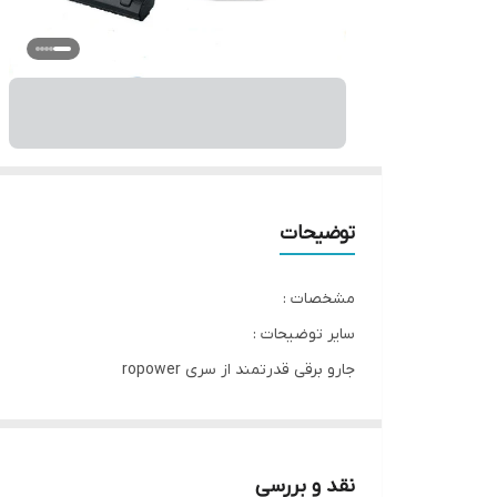
توضیحات
مشخصات :
سایر توضیحات :
جارو برقی قدرتمند از سری ropower
قدرت مکش بالا توان استاندارد 800وات
لوله مکس پارچه (کنفی )
تنظیم قدرت با کنترل از روی دسته
نقد و بررسی