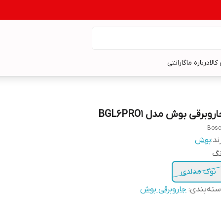
کالا
درباره ما
گارانتی
روبرقی بوش مدل BGL6PRO1
Bos
ند:
بوش
نگ
نوک مدادی
ته‌بندی
:
جاروبرقی بوش