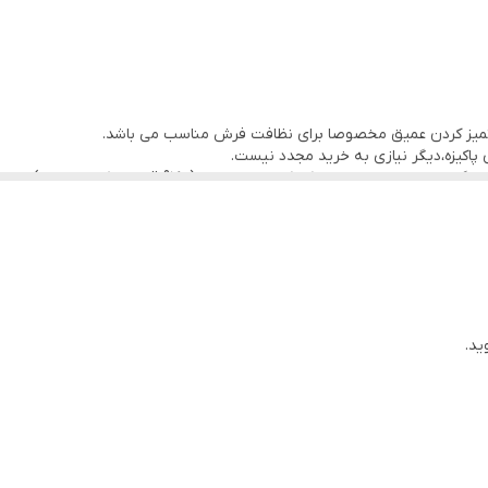
پاکیزه،دیگر نیازی به خرید مجدد نیست.
Air bump ( ضربه گیر نرم ) تعبیه شده است.
 اصلی برای جارو نمودن فرش ، موکت و پارکت استفاده میشود .
به بدنه یعنی دارای محل قرارگیری لوله برای پارک و نگهداری دستگاه
رای راحتی بیشتر و کارکرد آسان.
ید.
وده که تمامی کرک و گرد و غبار را به خود جذب کرده و مانع از پخش شدن آنها در هوای محیط می‌