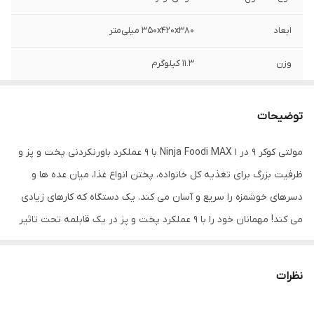
ابعاد
۳۵۰x۴۲۰x۳۸۰ میلی‌متر
وزن
۱۱.۳ کیلوگرم
جنس بدنه
پلاستیک و استیل
توضیحات
ویژگی‌های ظاهری
محل جمع‌آوری سیم
مولتی کوکر 9 در 1 Ninja Foodi MAX با 9 عملکرد باورنکردنی پخت و پز و
نحوه شست‌وشو
شست‌وشوی اقلام جانبی در ماشین ظرفشویی
ظرفیت بزرگ برای تغذیه کل خانواده، پختن انواع غذا، میان عده ها و
طول سیم
۰.۹ متر
دسرهای خوشمزه را سریع و آسان می کند. یک دستگاه که کارهای زیادی
می کند! مهمانان خود را با 9 عملکرد پخت و پز در یک قابلمه تحت تاثیر
اقلام همراه
دفترچه راهنما / سبد بخارپز
قرار دهید، از جمله ( پخت تحت فشار، سرخ کردن با هوا، آرام پز، بخارپز،
نحوه نمایش
نمایشگر دیجیتال
پخت/کباب کردن، سرخ کردن/تفت دهی، گریل، ماست و خشک کن میوه
نظرات
وضعیت
). با Ninja Foodi MAX می توانید یک مرغ کامل 3 کیلوگرمی را بپزید و
سپس سرخ کنید.
نحوه کنترل
چرخشی