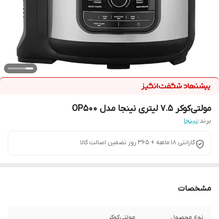
مولتی‌کوکر 7.5 لیتری نینجا مدل OP500
برند:
نینجا
گارانتی 18 ماهه + 365 روز تضمین اصالت کالا
مشخصات
نوع محصول
مولتی‌کوکر