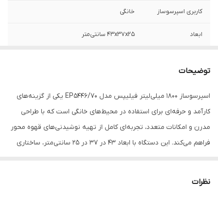
کاربری اسپرسوساز
خانگی
ابعاد
۴۳x۳۷x۲۵ سانتی‌متر
فشار بخار
۱۵ بار
توضیحات
ظرفیت مخزن آب
۱۸۰۰ میلی‌لیتر
اسپرسوساز ۱۸۰۰ میلی‌لیتر فیلیپس مدل EP5446/70 یکی از گزینه‌های
حجم مخزن پودر
بدون مخزن
کارآمد و حرفه‌ای برای استفاده در محیط‌های خانگی است که با طراحی
قهوه
مدرن و امکانات متعدد، تجربه‌ای کامل از تهیه نوشیدنی‌های قهوه محور
حجم مخزن شیر
زیر ۳۰۰ میلی‌لیتر (مناسب ۱ تا ۲ فنجان)
فراهم می‌کند. این دستگاه با ابعاد ۴۳ در ۳۷ در ۲۵ سانتی‌متر، ساختاری
جمع‌وجور دارد و به‌راحتی روی میز آشپزخانه قرار می‌گیرد، بدون آن‌که
نوع قهوه مصرفی
پودر قهوه / دانه قهوه
فضای زیادی اشغال کند. فشار بخار ۱۵ بار به‌کاررفته در این اسپرسوساز
نظرات
تعداد نازل قهوه
۲ عدد
فضای کافی برای استخراج کامل طعم قهوه ایجاد می‌کند و امکان تهیه
اسپرسوهایی با کرمای غلیظ، یکدست و خوش‌عطر را فراهم می‌سازد.
دستگاه نمایش
صفحه نمایش دیجیتالی
وضعیت