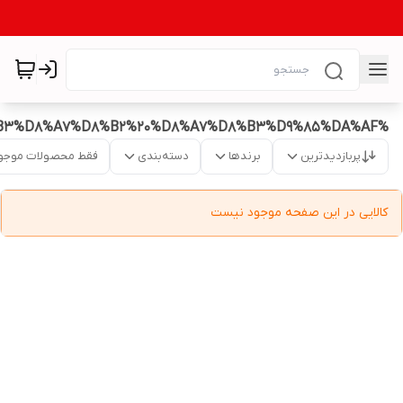
%DA%86%D8%A7%DB%8C%20%D8%B3%D8%A7%D8%B2%20%D8%A7%D8%B3%D9%85%DA%AF
پربازدیدترین
برندها
دسته‌بندی
فقط محصولات موجو
کالایی در این صفحه موجود نیست