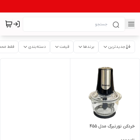
جدیدترین
برندها
قیمت
دسته‌بندی
فقط محص
خردکن نورنبرگ مدل 455