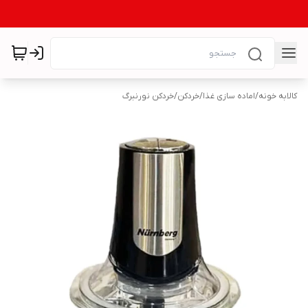
کالابه خونه
/
اماده سازی غذا
/
خردکن
/
خردکن نورنبرگ