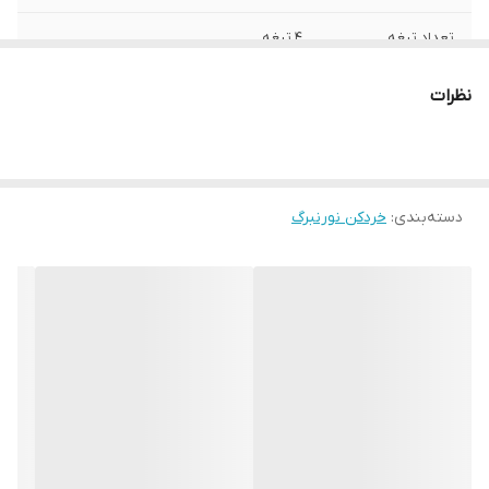
تعداد تیغه
4 تیغه
عملکرد پالس
ندارد
نظرات
برند دستگاه
نورنبرگ
عملکرد توربو
ندارد
دسته‌بندی
:
خردکن نورنبرگ
نوع دستگاه
خردکن برقی
محفظه سیم جمع
ندارد
کن
جنس تیغه
استیل ضد زنگ
قابلیت شستشو اجزا
دارد
در ماشین ظرفشویی