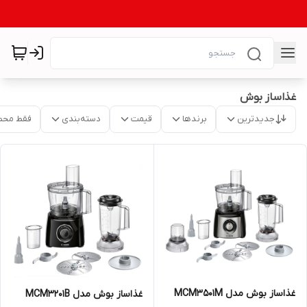
غذاساز بوش
جدیدترین
برندها
قیمت
دسته‌بندی
فقط محص
غذاساز بوش مدل MCM3501M
غذاساز بوش مدل MCM3201B