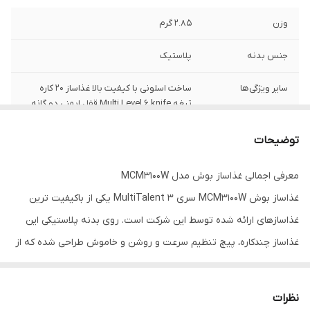
وزن
2.85 گرم
جنس بدنه
پلاستیک
سایر ویژگی‌ها
ساخت اسلونی با کیفیت بالا غذاساز 20 کاره
تیغه Multi Level 6 knife قفل ایمنی دو گانه
دیسک رنده دو طرفه دیسک با قابلیت چرخش
معکوس فاقد BPA
توضیحات
طول سیم
1 سانتی متر
معرفی اجمالی غذاساز بوش مدل MCM3100W
غذاساز بوش MCM3100W سری MultiTalent 3 یکی از باکیفیت ترین
توان
700 وات
غذاسازهای ارائه شده توسط این شرکت است. روی بدنه پلاستیکی این
توضیحات تیغه
Multi Level 6 knife
غذاساز چندکاره، پیچ تنظیم سرعت و روشن و خاموش طراحی ‌شده که از
حجم ظرف خردکن
2.3
حالت لحظه‌ای (moment) هم پشتیبانی می‌کند و در کل در این غذاساز
دو سرعته تعریف می شود.
امکانات ظاهری
پایه ضد لغزش
نظرات
دستگاه غذاساز بوش مدل MCM3100W
حاوی خمیرزن، خردکن و از بقیه