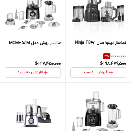
غذاساز نینجا مدل Ninja TB401
غذاساز بوش مدل MCM3501M
101,000,000
2
%
27,450,000
98,479,500
افزودن به سبد
افزودن به سبد