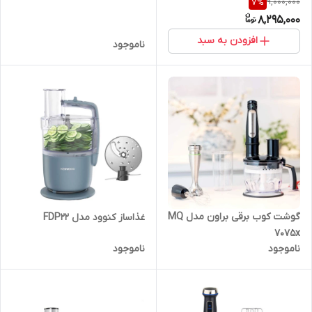
9,000,000
7
%
8,295,000
افزودن به سبد
ناموجود
گوشت کوب برقی براون مدل MQ
غذاساز کنوود مدل FDP22
7075x
ناموجود
ناموجود