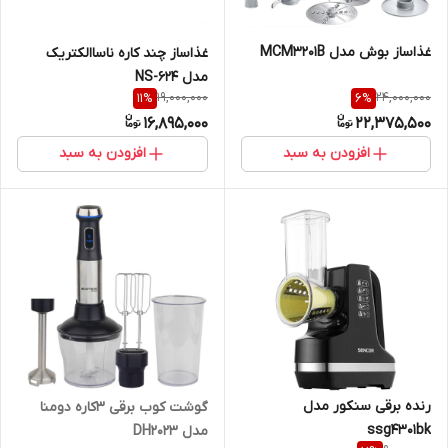
غذاساز بوش مدل MCM3201B
غذاساز چند کاره ناساالکتریک
مدل NS-624
19,000,000
24,000,000
11
%
6
%
16,895,000
22,375,500
افزودن به سبد
افزودن به سبد
رنده برقی سنکور مدل
گوشت کوب برقی ۳کاره دومنا
ssg4301bk
مدل DH2023