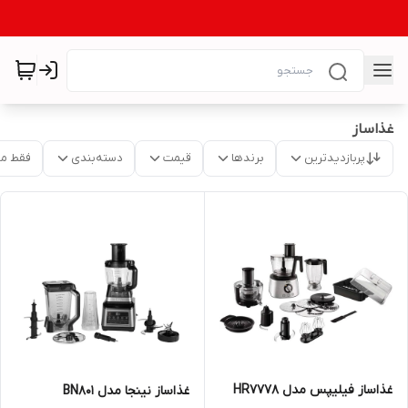
غذاساز
پربازدیدترین
برندها
قیمت
دسته‌بندی
فقط م
غذاساز فیلیپس مدل HR7778
غذاساز نینجا مدل BN801