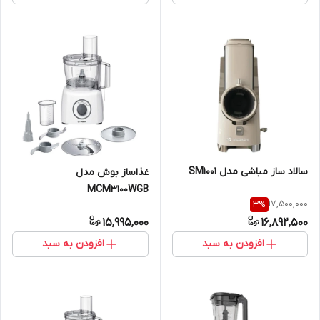
سالاد ساز مباشی مدل SM1001
غذاساز بوش مدل
MCM3100WGB
17,500,000
3
%
15,995,000
16,892,500
افزودن به سبد
افزودن به سبد