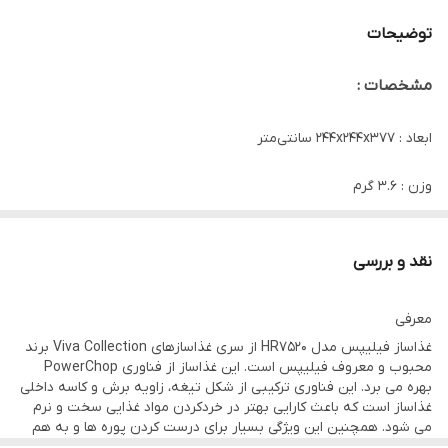
توضیحات
مشخصات :
ابعاد : ۲۴۴x۲۴۴x۳۷۷ سانتی‌متر
وزن : ۳.۶ گرم
اقلام همراه محصول :
- ۱ دیسک رنده - ۱ دیسک امولیسیون کننده - سری
نقد و بررسی
آب مرکبات گیری - تیغه خمیر زن
جنس بدنه : پلاستیک
معرفی
غذاساز فیلیپس مدل HR7520 از سری غذاسازهای Viva Collection برند
طول سیم : ۱ سانتی متر
محبوب و معروف فیلیپس است. این غذاساز از فناوری PowerChop
بهره می برد. این فناوری ترکیبی از شکل تیغه، زاویه برش و کاسه داخلی
غذاساز است که باعث کارایی بهتر در خردکردن مواد غذایی سخت و نرم
توان : ۸۵۰ وات
می شود. همچنین این ویژگی بسیار برای درست کردن پوره ها و به هم
زدن مواد کیک مناسب می باشد! عرض ورودی این غذاساز از نوع XXL