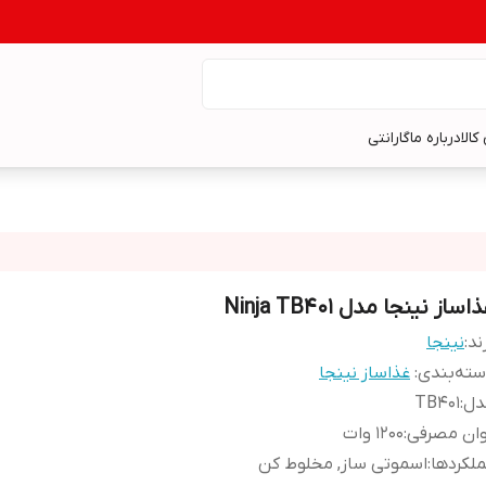
کالا
درباره ما
گارانتی
اساز نینجا مدل Ninja TB401
ند:
نینجا
ته‌بندی
:
غذاساز نینجا
دل
:
TB401
وان مصرفی
:
1200 وات
لکردها
:
اسموتی ساز, مخلوط کن