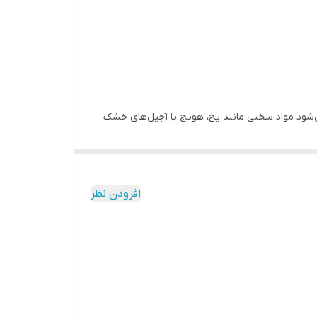
. این توان بالا باعث می‌شود مواد سختی مانند یخ، هویج یا آجیل‌های خشک
موتی‌های یکدست و خمیرهای سبک را ساده می‌سازند.
تنها قدرت خام دارد، بلکه به لطف مدیریت هوشمند انرژی، عمر طولانی
افزودن نظر
در برابر ضربه و خط و خش، دوام بالای دستگاه را تضمین کرده
 دسته‌ها خوش‌دست بوده و استفاده طولانی بدون
نگ مشکی براق و خطوط نرم بدنه، ظاهر آشپزخانه را
فناوری Auto-IQ: پنج برنامه هوشمند با قابلیت توقف خودکار بعد از ترکیب مواد, فناوری Total Crushing: برای خرد