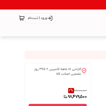
ورود | ثبت‌نام
گارانتی 18 ماهه کاسپین + 365 روز
تضمین اصالت کالا
2
%
101,000,000
98,479,500