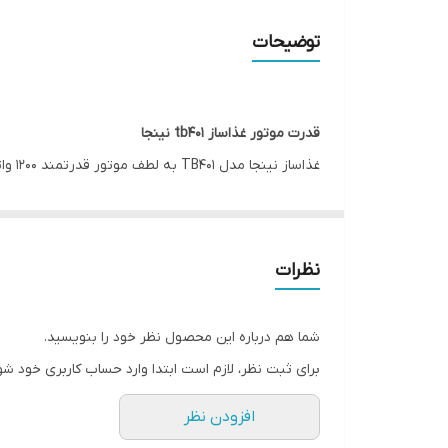
تنظیمات سرعت
توضیحات
جنس تیغه ها
جنس بدنه
قدرت موتور غذاساز tb401 نینجا
غذاس
نوع کنترل
بدون افت کیفیت به سرعت خرد یا پوره شوند. تیغه‌های 
قابلیت شستشوی قطعات در ماشین ظرفشویی
قاب
دستگاه را تضمین می‌کند. اگر به دنبال غذاسازی هستید که سرعت، دقت و دو
ظرفیت
نظرات
طراحی بدنه غذاساز
TB401
Ninja
وزن
غذاساز TB401 نینجا با طراحی بدنه‌ای مدرن و م
شما هم درباره این محصول نظر خود را بنویسید.
است. تیغه‌های استیل ضد زنگ با کیفیت بالا، برای سال
ابعاد محصول
برای ثبت نظر، لازم است ابتدا وارد حساب کاربری خود شو
خستگی صورت گیرد. پایه‌های مکشی مستحکم دستگاه، حتی 
سایر مشخصات
افزودن نظر
مدرن‌تر می‌کند. در کنار این ویژگی‌ها، پنل کاربری با دکمه