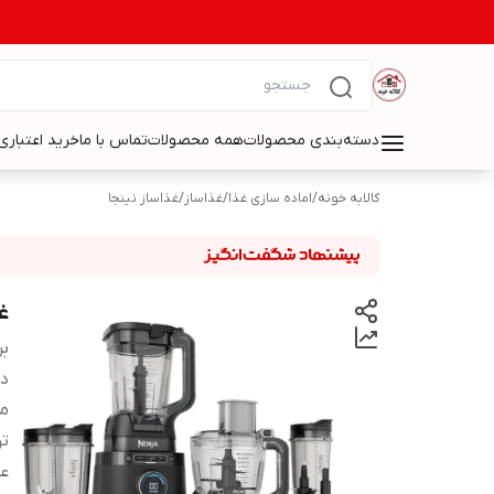
دسته‌بندی محصولات
همه محصولات
تماس با ما
خرید اعتباری 
کالابه خونه
/
اماده سازی غذا
/
غذاساز
/
غذاساز نینجا
غذ
بر
دس
م
ت
عم