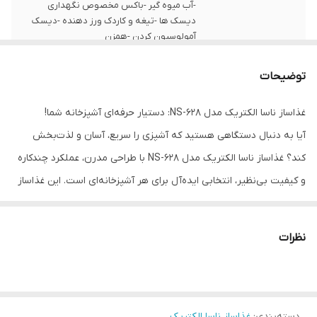
-آب میوه گیر -باکس مخصوص نگهداری
دیسک ها -تیغه و کاردک ورز دهنده -دیسک
آمولوسیون کردن -همزن
جنس بدنه
استیل ضد زنگ و پلاستیک ABS
توضیحات
نوع دستگاه
غذاساز
غذاساز ناسا الکتریک مدل NS-628: دستیار حرفه‌ای آشپزخانه شما!
آیا به دنبال دستگاهی هستید که آشپزی را سریع، آسان و لذت‌بخش
برند دستگاه
ناسا الکتریک
کند؟ غذاساز ناسا الکتریک مدل NS-628 با طراحی مدرن، عملکرد چندکاره
همزن
دارد
و کیفیت بی‌نظیر، انتخابی ایده‌آل برای هر آشپزخانه‌ای است. این غذاساز
امکانات خردکن
دارد
با موتور قدرتمند 1000 وات، تیغه‌های تیتانیومی و ویژگی‌های پیشرفته، نه
تنها کارایی بالایی دارد، بلکه با ظاهر شیک و امکانات متنوع، آشپزی را به
خمیر زن
دارد
نظرات
تجربه‌ای حرفه‌ای تبدیل می‌کند.
پایه های ضد
دارد
چرا غذاساز ناسا NS-628 را انتخاب کنید؟
لغزش
1. موتور قدرتمند 1000 وات: با توان 1000 وات، این غذاساز به راحتی مواد
دسته‌بندی
:
غذاساز ناسا الکتریک
سخت مانند گوشت، آجیل و سبزیجات را خرد، مخلوط یا پوره می‌کند.