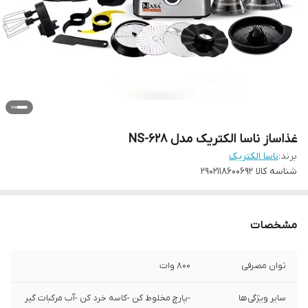
غذاساز ناسا الکتریک مدل NS-628
برند:
ناسا الکتریک
شناسه کالا
2902118600692
مشخصات
توان مصرفی
800 وات
سایر ویژگی‌ها
-پارچ مخلوط کن -کاسه خرد کن -آب مرکبات گیر