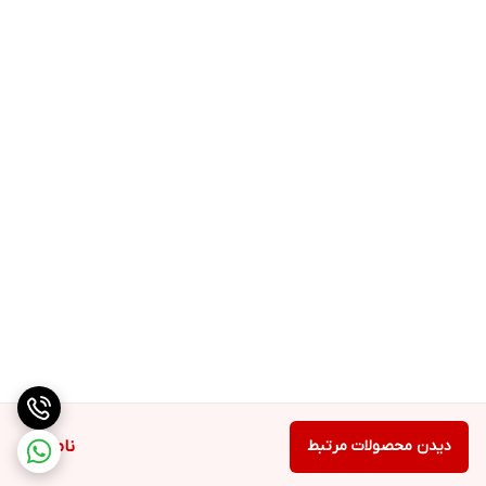
می‌دارند و از لرزش و جابجایی جلوگیری می‌کنند.
• سیستم قفل ایمنی: دستگاه تنها زمانی روشن می‌شود که تمام قطعات
به درستی نصب شده باشند، بنابراین هیچ خطری برای کودکان یا استفاده
نادرست وجود ندارد.
• خاموشی خودکار: در صورت استفاده طولانی، دستگاه به‌طور خودکار
خاموش می‌شود تا از آسیب به موتور جلوگیری کند.
7. طراحی شیک و مقاوم: بدنه ترکیبی از استیل ضدزنگ و پلاستیک ABS،
هم دوام بالایی دارد و هم جلوه‌ای لوکس به آشپزخانه شما می‌بخشد. رنگ
نقره‌ای و مشکی دستگاه، آن را با هر دکوراسیونی هماهنگ می‌کند.
8. تمیزکاری آسان: تمام قطعات جداشونده (کاسه، پارچ، شیکر و تیغه‌ها)
قابل شستشو در ماشین ظرفشویی هستند. بدنه اصلی نیز با یک دستمال
مرطوب به راحتی تمیز می‌شود.
دیدن محصولات مرتبط
ناموجود
چرا ظرف شیکر و تیغه‌های تیتانیومی خاص هستند؟
• تیغه‌های تیتانیومی: در مقایسه با تیغه‌های استیل، این تیغه‌ها